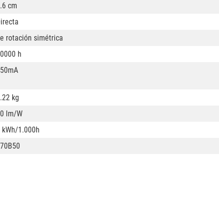
.6 cm
irecta
e rotación simétrica
0000 h
350mA
.22 kg
0 lm/W
 kWh/1.000h
L70B50