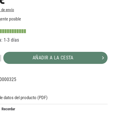
 de envío
ente posible
: 1-3 días
AÑADIR A LA CESTA
0000325
12062
de datos del producto (PDF)
Recordar