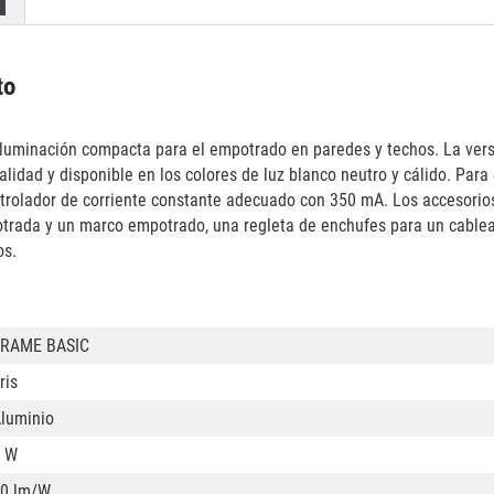
to
iluminación compacta para el empotrado en paredes y techos. La ver
lidad y disponible en los colores de luz blanco neutro y cálido. Para 
trolador de corriente constante adecuado con 350 mA. Los accesorio
potrada y un marco empotrado, una regleta de enchufes para un cable
os.
FRAME BASIC
ris
luminio
 W
0 lm/W