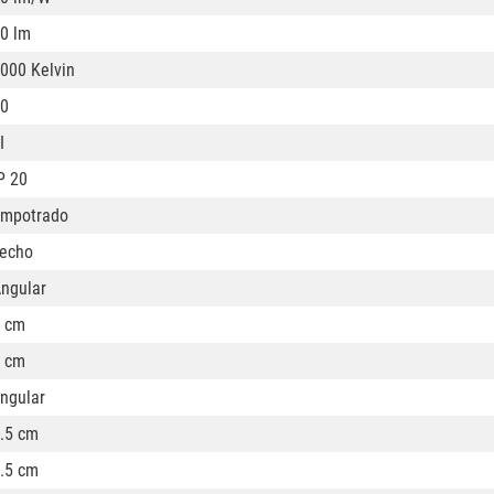
0 lm
000 Kelvin
0
I
P 20
mpotrado
echo
ngular
 cm
 cm
ngular
.5 cm
.5 cm