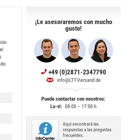
¡Le asesoraremos con mucho
gusto!
sión
el
s
ado
+49 (0)2871-2347790
info@LTT-Versand.de
Puede contactar con nosotros:
Lu-vi:
08:00 – 17:00 h
Aquí encontrará las
respuestas a las preguntas
frecuentes: