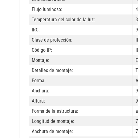
Flujo luminoso:
4
Temperatura del color de la luz:
3
IRC:
9
Clase de protección:
II
Código IP:
I
Montaje:
E
Detalles de montaje:
T
Forma:
A
Anchura:
9
Altura:
9
Forma de la estructura:
a
Longitud de montaje:
7
Anchura de montaje:
7