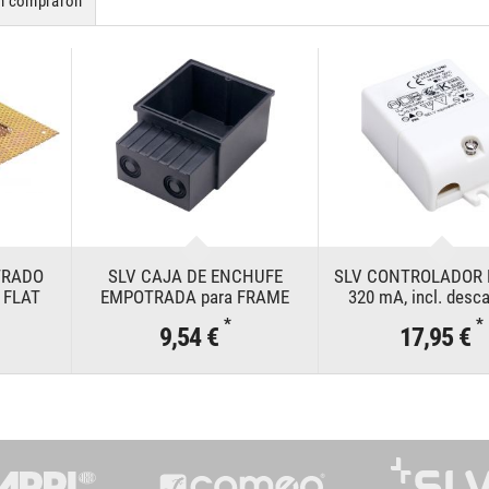
én compraron
TRADO
SLV CAJA DE ENCHUFE
SLV CONTROLADOR L
 FLAT
EMPOTRADA para FRAME
320 mA, incl. desc
 FRAME
BASIC, FLAT FRAME BASIC,
tracción
*
*
9,54 €
17,95 €
URVE
FLAT FRAME CURVE y FRAME
CURVE