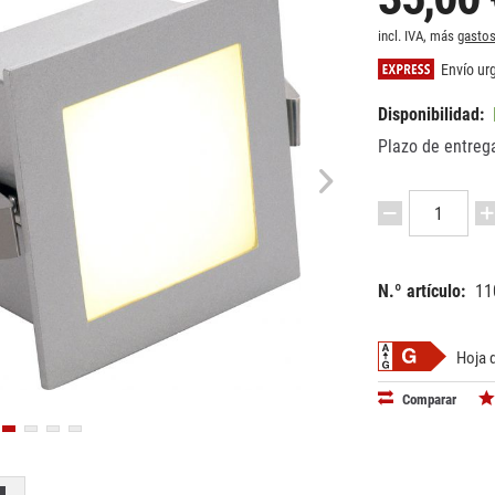
incl. IVA, más
gastos
Envío urg
Disponibilidad:
Plazo de entrega
N.º artículo:
11
EAN:
MPN:
40241631
111262
Hoja 
Comparar