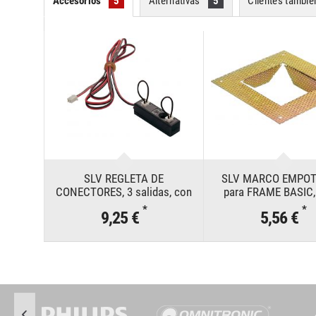
Accesorios
5
Alternativas
5
Clientes tambi
SLV REGLETA DE
SLV MARCO EMPO
CONECTORES, 3 salidas, con
para FRAME BASIC,
dos puentes, negro, 350 mA
FRAME BASIC, FLAT
*
*
9,25 €
5,56 €
como máximo
CURVE y FRAME C