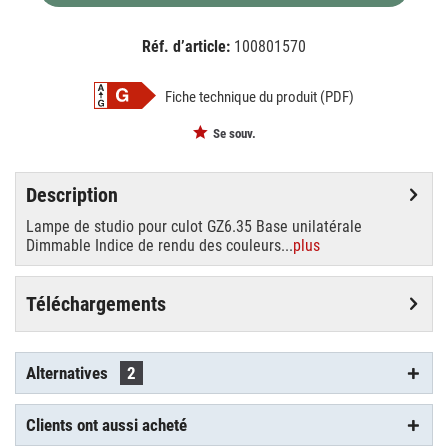
Réf. d’article:
100801570
EAN:
MPN:
4026397102154
88285005
Fiche technique du produit (PDF)
Se souv.
Description
Lampe de studio pour culot GZ6.35 Base unilatérale
Dimmable Indice de rendu des couleurs...
plus
Téléchargements
Alternatives
2
Clients ont aussi acheté