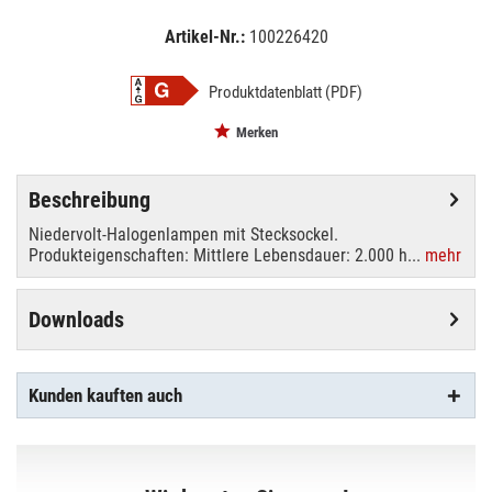
Artikel-Nr.:
100226420
EAN:
MPN:
4058075094253
02-4058075094253
Produktdatenblatt (PDF)
Merken
Beschreibung
Niedervolt-Halogenlampen mit Stecksockel.
Produkteigenschaften: Mittlere Lebensdauer: 2.000 h...
mehr
Downloads
Kunden kauften auch