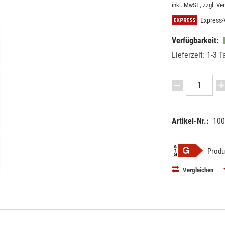
inkl. MwSt., zzgl.
Ve
Express-
Verfügbarkeit:
Lieferzeit: 1-3 T
Artikel-Nr.:
100
EAN:
MPN:
40503006
603049
Produ
Vergleichen