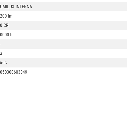
LUMILUX INTERNA
200 lm
0 CRI
0000 h
G
a
eiß
050300603049