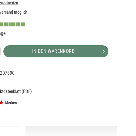
rsandkosten
Versand möglich
age
IN DEN WARENKORB
207890
03049
ktdatenblatt (PDF)
Merken