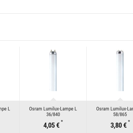
mpe L
Osram Lumilux-Lampe L
Osram Lumilux-La
36/840
58/865
*
*
4,05 €
3,80 €