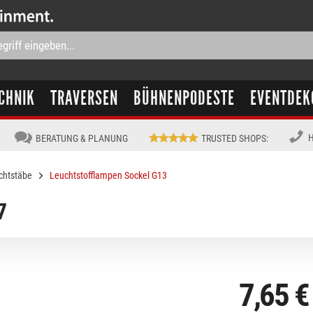
CHNIK
TRAVERSEN
BÜHNENPODESTE
EVENTDEK
H
BERATUNG & PLANUNG
TRUSTED SHOPS
:
chtstäbe
Leuchtstofflampen Sockel G13
7
7,65 €