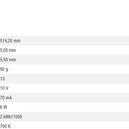
514,20 mm
5,50 mm
5,50 mm
90 g
G13
10 V
670 mA
8 W
2 kWh/1000
700 K