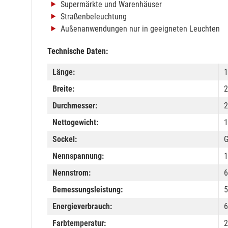
Supermärkte und Warenhäuser
Straßenbeleuchtung
Außenanwendungen nur in geeigneten Leuchten
Technische Daten:
Länge:
1
Breite:
2
Durchmesser:
2
Nettogewicht:
1
Sockel:
Nennspannung:
1
Nennstrom:
Bemessungsleistung:
5
Energieverbrauch:
6
Farbtemperatur:
2