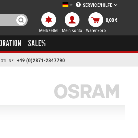
SERVICE/HILFE
LTT-Versand deutsch
0,00 €
Merkzettel
Mein Konto
Warenkorb
ORATION
SALE%
+49 (0)2871-2347790
OTLINE: