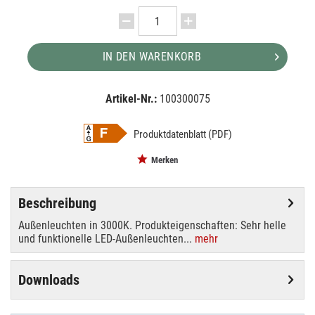
IN DEN WARENKORB
Artikel-Nr.:
100300075
EAN:
MPN:
4058075239678
4058075239678
Produktdatenblatt (PDF)
Merken
Beschreibung
Außenleuchten in 3000K. Produkteigenschaften: Sehr helle
und funktionelle LED-Außenleuchten...
mehr
Downloads