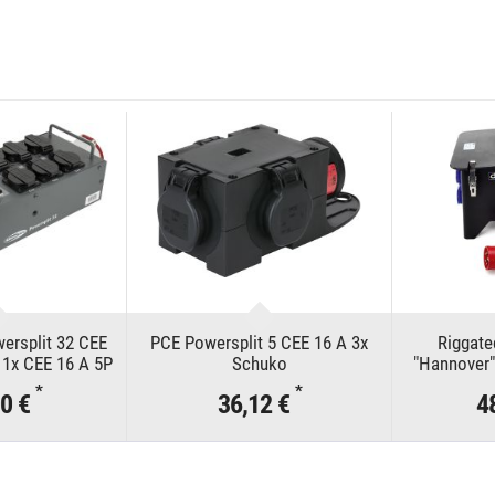
rsplit 32 CEE
PCE Powersplit 5 CEE 16 A 3x
Riggate
 1x CEE 16 A 5P
Schuko
"Hannover"
C
*
*
00 €
36,12 €
4