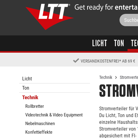
LICHT
TON
TE
VERSANDKOSTENFREI
*
AB 69 €
Technik
Stromverte
Licht
STROMV
Ton
Technik
Rollbretter
Stromverteiler für Verans
Videotechnik & Video Equipment
Du Licht, Ton und E
einzelne Haushaltss
Nebelmaschinen
Stromverteiler von 16A über 32A bis 63A , robust gebaut für den harten Eventalltag und sicher
Konfettieffekte
abgesichert mit FI-