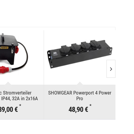
c Stromverteiler
SHOWGEAR Powerport 4 Power
PCE Pow
 IP44, 32A in 2x16A
Pro
EE, 6x SK
*
*
89,00 €
48,90 €