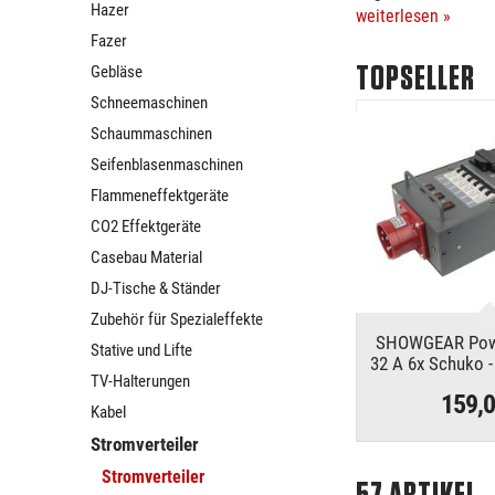
Hazer
feste...
weiterlesen »
Fazer
Gebläse
TOPSELLER
Schneemaschinen
Schaummaschinen
Seifenblasenmaschinen
Flammeneffektgeräte
CO2 Effektgeräte
Casebau Material
DJ-Tische & Ständer
Zubehör für Spezialeffekte
SHOWGEAR Powe
Stative und Lifte
32 A 6x Schuko -
TV-Halterungen
159,
Kabel
Stromverteiler
Stromverteiler