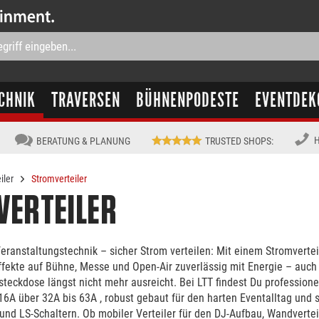
CHNIK
TRAVERSEN
BÜHNENPODESTE
EVENTDEK
H
BERATUNG & PLANUNG
TRUSTED SHOPS
:
iler
Stromverteiler
ERTEILER
taltungstechnik – sicher Strom verteilen: Mit einem Stromverteiler versorgst
ffekte auf Bühne, Messe und Open-Air zuverlässig mit Energie – auch 
teckdose längst nicht mehr ausreicht. Bei LTT findest Du professione
 und LS-Schaltern. Ob mobiler Verteiler für den DJ-Aufbau, Wandverteil