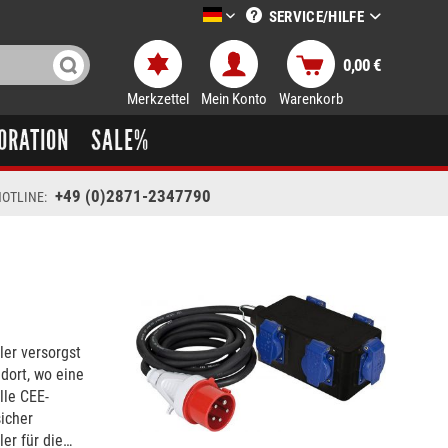
SERVICE/HILFE
LTT-Versand deutsch
0,00 €
Merkzettel
Mein Konto
Warenkorb
ORATION
SALE%
+49 (0)2871-2347790
OTLINE:
dort, wo eine
lle CEE-
er für die