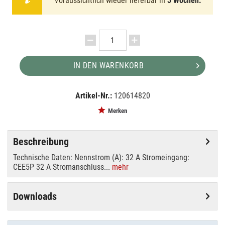
Voraussichtlich wieder lieferbar in
3 Wochen.
IN DEN WARENKORB
Artikel-Nr.:
120614820
EAN:
MPN:
8717748320568
91134
Merken
Beschreibung
Technische Daten: Nennstrom (A): 32 A Stromeingang:
CEE5P 32 A Stromanschluss...
mehr
Downloads