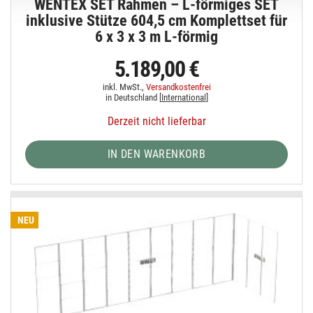
WENTEX SET Rahmen – L-förmiges SET
inklusive Stütze 604,5 cm Komplettset für
6 x 3 x 3 m L-förmig
5.189,00 €
inkl. MwSt.,
Versandkostenfrei
in Deutschland [
International
]
Derzeit nicht lieferbar
IN DEN WARENKORB
NEU