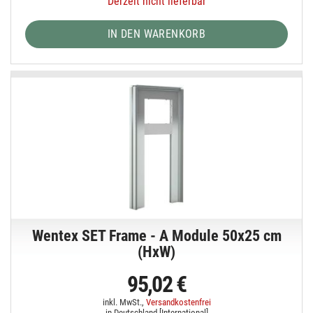
Derzeit nicht lieferbar
IN DEN WARENKORB
Wentex SET Frame - A Module 50x25 cm
(HxW)
95,02 €
inkl. MwSt.,
Versandkostenfrei
in Deutschland [
International
]