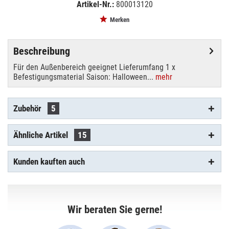
Artikel-Nr.:
800013120
EAN:
MPN:
4026397601619
83505007
Merken
Beschreibung
Für den Außenbereich geeignet Lieferumfang 1 x
Befestigungsmaterial Saison: Halloween...
mehr
Zubehör
5
Ähnliche Artikel
15
Kunden kauften auch
Wir beraten Sie gerne!