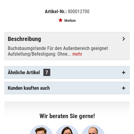
Artikel-Nr.:
800012700
EAN:
MPN:
4026397583342
82503719
Merken
Beschreibung
Buchsbaumgirlande Für den Außenbereich geeignet
Aufstellung/Befestigung: Ohne...
mehr
Ähnliche Artikel
7
Kunden kauften auch
Wir beraten Sie gerne!