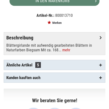
IN DEN WARENKORB
Artikel-Nr.:
800013710
EAN:
MPN:
4026397619645
82503728
Merken
Beschreibung
Blättergirlande mit aufwendig gearbeiteten Blättern in
Naturfarben Biegsam Mit ca. 168...
mehr
Ähnliche Artikel
5
Kunden kauften auch
Wir beraten Sie gerne!