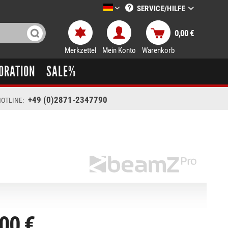
SERVICE/HILFE
LTT-Versand deutsch
0,00 €
Merkzettel
Mein Konto
Warenkorb
ORATION
SALE%
+49 (0)2871-2347790
OTLINE:
00 €