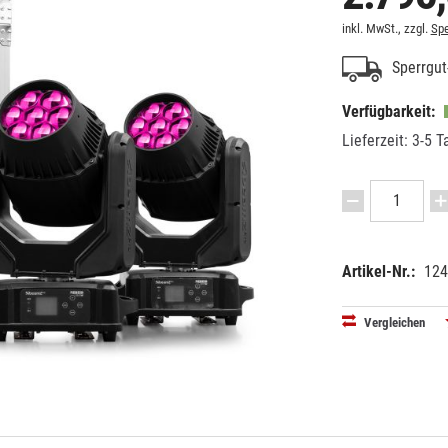
inkl. MwSt., zzgl.
Spe
Sperrgut-
Verfügbarkeit:
Lieferzeit: 3-5 T
Artikel-Nr.:
124
EAN:
MPN:
87156933
152.078
Vergleichen