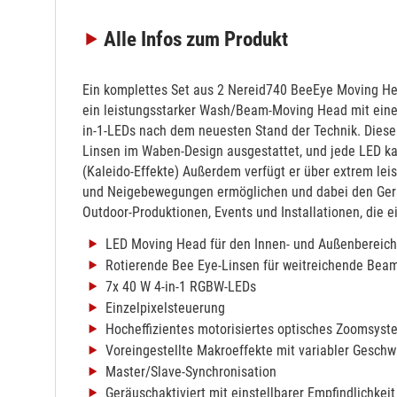
Alle Infos
zum Produkt
Ein komplettes Set aus 2 Nereid740 BeeEye Moving Head
ein leistungsstarker Wash/Beam-Moving Head mit einem
in-1-LEDs nach dem neuesten Stand der Technik. Dieser
Linsen im Waben-Design ausgestattet, und jede LED kan
(Kaleido-Effekte) Außerdem verfügt er über extrem lei
und Neigebewegungen ermöglichen und dabei den Geräu
Outdoor-Produktionen, Events und Installationen, die e
LED Moving Head für den Innen- und Außenbereich
Rotierende Bee Eye-Linsen für weitreichende Bea
7x 40 W 4-in-1 RGBW-LEDs
Einzelpixelsteuerung
Hocheffizientes motorisiertes optisches Zoomsyste
Voreingestellte Makroeffekte mit variabler Geschw
Master/Slave-Synchronisation
Geräuschaktiviert mit einstellbarer Empfindlichkeit