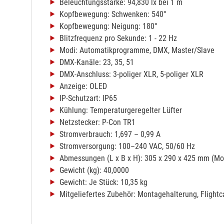
Beleuchtungsstärke: 94,830 lx bei 1 m
Kopfbewegung: Schwenken: 540°
Kopfbewegung: Neigung: 180°
Blitzfrequenz pro Sekunde: 1 - 22 Hz
Modi: Automatikprogramme, DMX, Master/Slave
DMX-Kanäle: 23, 35, 51
DMX-Anschluss: 3-poliger XLR, 5-poliger XLR
Anzeige: OLED
IP-Schutzart: IP65
Kühlung: Temperaturgeregelter Lüfter
Netzstecker: P-Con TR1
Stromverbrauch: 1,697 – 0,99 A
Stromversorgung: 100–240 VAC, 50/60 Hz
Abmessungen (L x B x H): 305 x 290 x 425 mm (Mo
Gewicht (kg): 40,0000
Gewicht: Je Stück: 10,35 kg
Mitgeliefertes Zubehör: Montagehalterung, Flightc