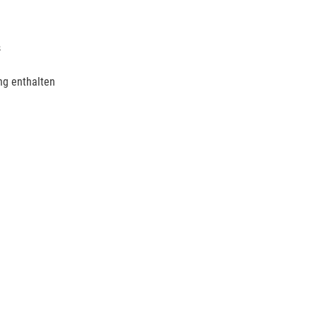
s
g enthalten