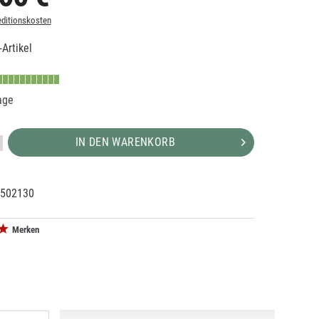
ditionskosten
Artikel
age
IN DEN WARENKORB
502130
54690
Merken