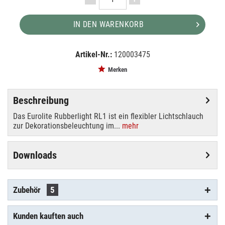
IN DEN WARENKORB
Artikel-Nr.:
120003475
EAN:
MPN:
4026397146714
50506053
Merken
Beschreibung
Das Eurolite Rubberlight RL1 ist ein flexibler Lichtschlauch
zur Dekorationsbeleuchtung im...
mehr
Downloads
Zubehör
5
Kunden kauften auch