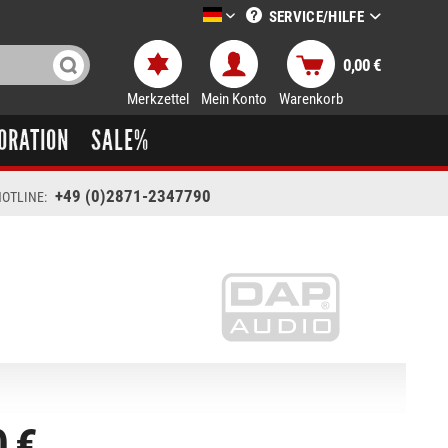
SERVICE/HILFE
LTT-Versand deutsch
0,00 €
Merkzettel
Mein Konto
Warenkorb
ORATION
SALE%
+49 (0)2871-2347790
OTLINE:
0 €