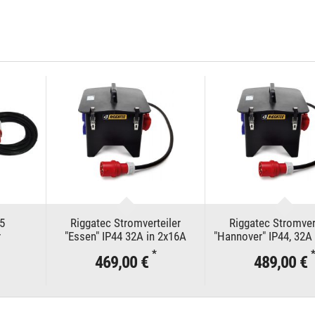
5
Riggatec Stromverteiler
Riggatec Stromver
r
"Essen" IP44 32A in 2x16A
"Hannover" IP44, 32A
1x32A CEE 4xSK
CEE, 6x SK
*
*
469,00 €
489,00 €