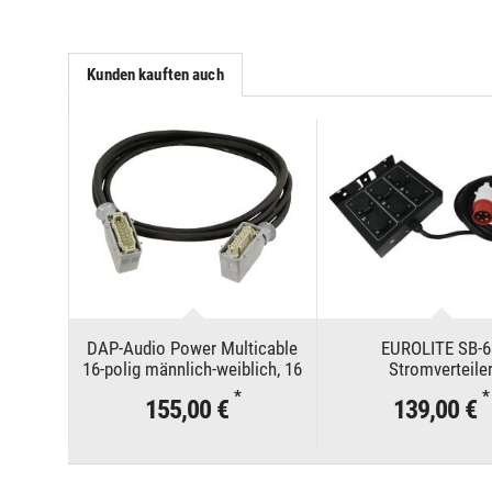
Kunden kauften auch
DAP-Audio Power Multicable
EUROLITE SB-6
16-polig männlich-weiblich, 16
Stromverteile
x 1,5 mm², 10 m
*
*
155,00 €
139,00 €