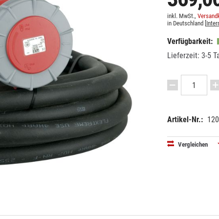
inkl. MwSt.,
Versandk
in Deutschland [
Inter
Verfügbarkeit:
Lieferzeit: 3-5 T
Artikel-Nr.:
120
EAN:
MPN:
87177480
90541
Vergleichen