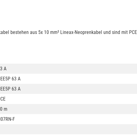
kabel bestehen aus 5x 10 mm² Lineax-Neoprenkabel und sind mit PCE
3 A
EE5P 63 A
EE5P 63 A
PCE
0 m
H07RN-F