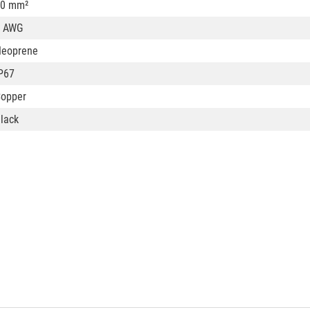
10 mm²
7 AWG
eoprene
P67
opper
lack