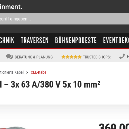
CHNIK
TRAVERSEN
BÜHNENPODESTE
EVENTDEK
H
BERATUNG & PLANUNG
TRUSTED SHOPS
:
tionierte Kabel
CEE-Kabel
 – 3x 63 A/380 V 5x 10 mm²
369,0