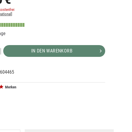
ostenfrei
national
]
age
IN DEN WARENKORB
604465
29034
Merken