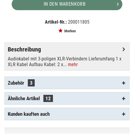
IN DEN WARENKORB
Artikel-Nr.:
200011805
EAN:
MPN:
4026397124903
3022047N
Merken
Beschreibung
Audiokabel mit 3-poligen XLR-Verbindern Lieferumfang 1 x
XLR Kabel Aufbau Kabel: 2 x...
mehr
Zubehör
3
Ähnliche Artikel
12
Kunden kauften auch