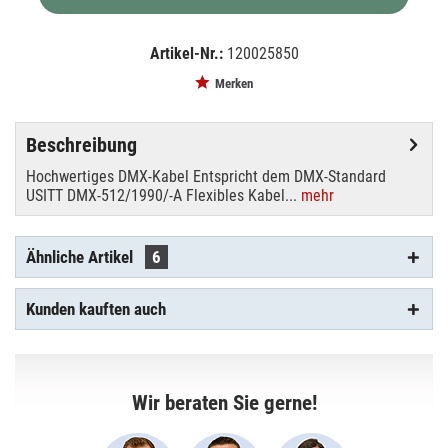
Artikel-Nr.:
120025850
EAN:
MPN:
4026397568370
3022785H
Merken
Beschreibung
Hochwertiges DMX-Kabel Entspricht dem DMX-Standard
USITT DMX-512/1990/-A Flexibles Kabel...
mehr
Ähnliche Artikel
6
Kunden kauften auch
Wir beraten Sie gerne!