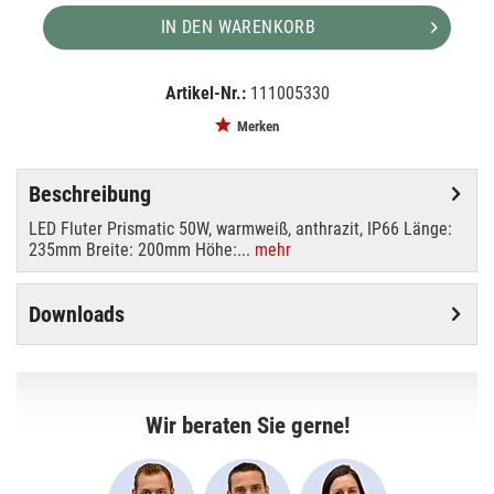
IN DEN WARENKORB
Artikel-Nr.:
111005330
EAN:
MPN:
9009377058264
113583
Merken
Beschreibung
LED Fluter Prismatic 50W, warmweiß, anthrazit, IP66 Länge:
235mm Breite: 200mm Höhe:...
mehr
Downloads
Wir beraten Sie gerne!