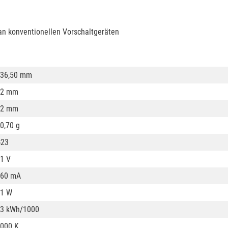
an konventionellen Vorschaltgeräten
36,50 mm
12 mm
12 mm
0,70 g
G23
1 V
160 mA
1 W
3 kWh/1000
000 K