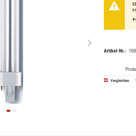
M
e
+
Artikel-Nr.:
100
EAN:
40503000
Produ
Vergleichen