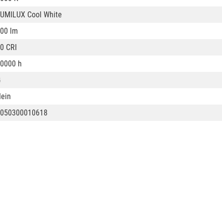
UMILUX Cool White
00 lm
0 CRI
0000 h
G
ein
050300010618