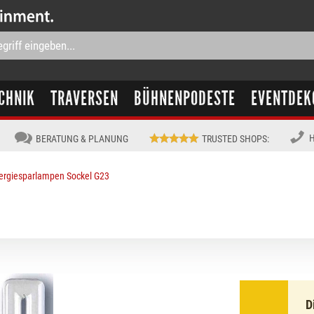
CHNIK
TRAVERSEN
BÜHNENPODESTE
EVENTDEK
H
BERATUNG & PLANUNG
TRUSTED SHOPS
:
ergiesparlampen Sockel G23
D