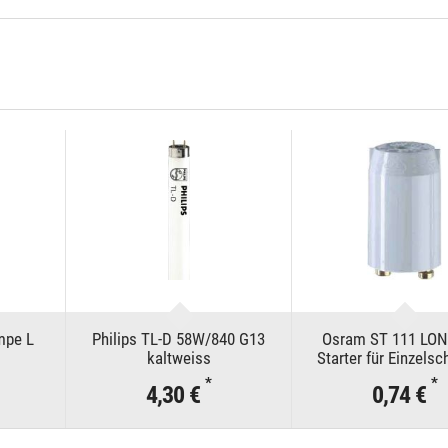
mpe L
Philips TL-D 58W/840 G13
Osram ST 111 LON
kaltweiss
Starter für Einzelsc
*
*
4,30 €
0,74 €