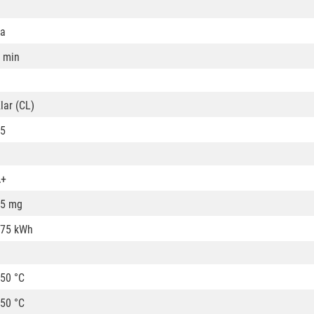
a
 min
lar (CL)
5
A+
5 mg
75 kWh
50 °C
50 °C