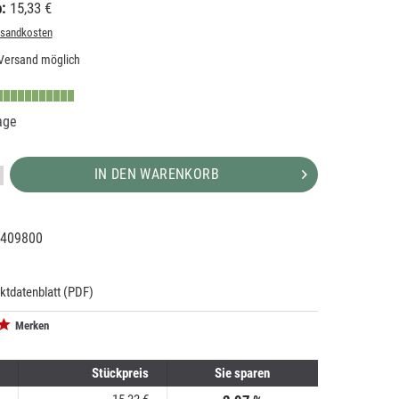
:
15,33 €
rsandkosten
Versand möglich
age
IN DEN WARENKORB
409800
79876
ktdatenblatt (PDF)
Merken
Stückpreis
Sie sparen