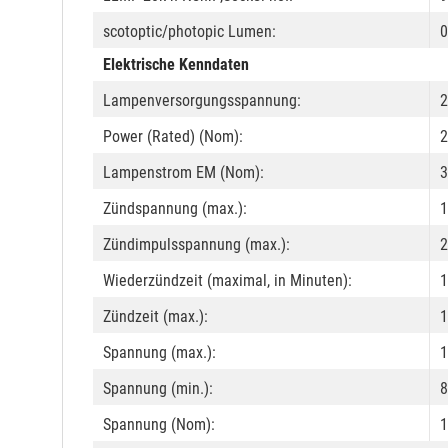
scotoptic/photopic Lumen:
0
Elektrische Kenndaten
Lampenversorgungsspannung:
2
Power (Rated) (Nom):
2
Lampenstrom EM (Nom):
3
Zündspannung (max.):
1
Zündimpulsspannung (max.):
2
Wiederzündzeit (maximal, in Minuten):
1
Zündzeit (max.):
1
Spannung (max.):
1
Spannung (min.):
8
Spannung (Nom):
1