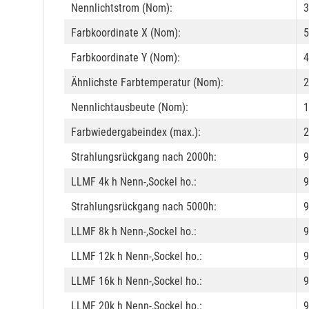
Nennlichtstrom (Nom):
3
Farbkoordinate X (Nom):
5
Farbkoordinate Y (Nom):
4
Ähnlichste Farbtemperatur (Nom):
2
Nennlichtausbeute (Nom):
1
Farbwiedergabeindex (max.):
2
Strahlungsrückgang nach 2000h:
9
LLMF 4k h Nenn-,Sockel ho.:
9
Strahlungsrückgang nach 5000h:
9
LLMF 8k h Nenn-,Sockel ho.:
9
LLMF 12k h Nenn-,Sockel ho.:
9
LLMF 16k h Nenn-,Sockel ho.:
9
LLMF 20k h Nenn-,Sockel ho.:
9