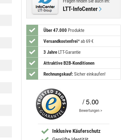
Fragen finden Sie
auch im
:
LTT-InfoCenter
Über 47.000
Produkte
Versandkostenfrei
*
ab 69 €
3 Jahre
LTT-Garantie
Attraktive B2B-Konditionen
Rechnungskauf:
Sicher einkaufen!
/ 5.00
Bewertungen >
Inklusive Käuferschutz
Geprüfte Identität