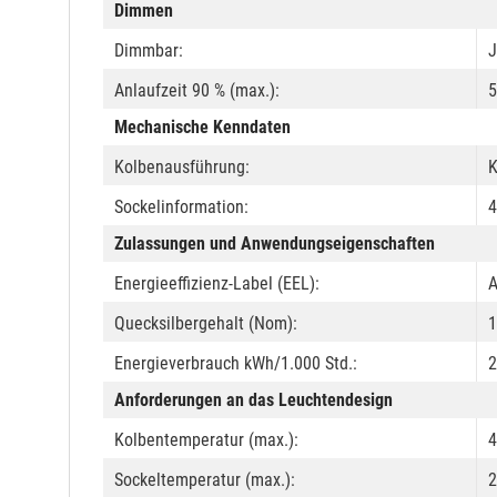
Dimmen
Dimmbar:
J
Anlaufzeit 90 % (max.):
5
Mechanische Kenndaten
Kolbenausführung:
K
Sockelinformation:
4
Zulassungen und Anwendungseigenschaften
Energieeffizienz-Label (EEL):
Quecksilbergehalt (Nom):
1
Energieverbrauch kWh/1.000 Std.:
2
Anforderungen an das Leuchtendesign
Kolbentemperatur (max.):
4
Sockeltemperatur (max.):
2