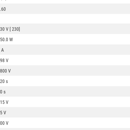
.60
30 V [ 230]
50.0 W
 A
98 V
800 V
20 s
0 s
15 V
5 V
00 V