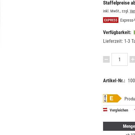
Staffelpreise ab
inkl. MwSt., zzgl.
Ve
Express-
Verfügbarkeit:
Lieferzeit: 1-3 T
Artikel-Nr.:
100
EAN:
MPN:
87115001
0179876
Produ
Vergleichen
Menge