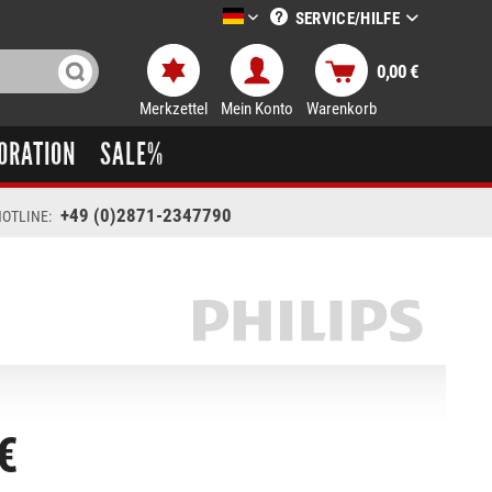
SERVICE/HILFE
LTT-Versand deutsch
0,00 €
Merkzettel
Mein Konto
Warenkorb
ORATION
SALE%
+49 (0)2871-2347790
OTLINE:
€