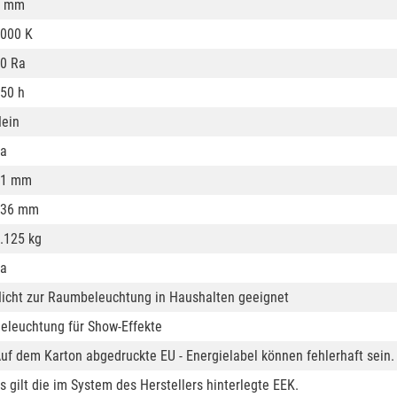
7 mm
000 K
0 Ra
50 h
ein
a
21 mm
136 mm
.125 kg
a
icht zur Raumbeleuchtung in Haushalten geeignet
eleuchtung für Show-Effekte
uf dem Karton abgedruckte EU - Energielabel können fehlerhaft sein.
s gilt die im System des Herstellers hinterlegte EEK.