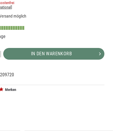
ostenfrei
national
]
Versand möglich
age
IN DEN WARENKORB
209720
85256
00W/D7/60
Merken