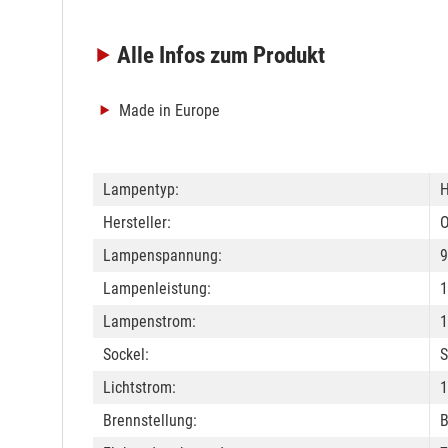
Alle Infos
zum Produkt
Made in Europe
Lampentyp:
H
Hersteller:
Lampenspannung:
9
Lampenleistung:
1
Lampenstrom:
1
Sockel:
S
Lichtstrom:
1
Brennstellung:
B