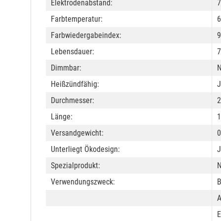
Elektrodenabstand:
Farbtemperatur:
6
Farbwiedergabeindex:
9
Lebensdauer:
7
Dimmbar:
N
Heißzündfähig:
J
Durchmesser:
Länge:
Versandgewicht:
0
Unterliegt Ökodesign:
J
Spezialprodukt:
N
Verwendungszweck:
B
A
E