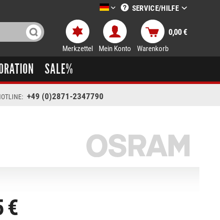
SERVICE/HILFE
LTT-Versand deutsch
0,00 €
Merkzettel
Mein Konto
Warenkorb
ORATION
SALE%
+49 (0)2871-2347790
OTLINE:
5 €