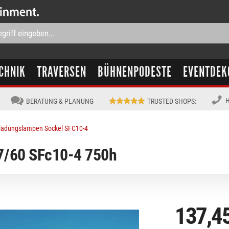
CHNIK
TRAVERSEN
BÜHNENPODESTE
EVENTDEK
H
BERATUNG & PLANUNG
TRUSTED SHOPS
:
ladungslampen Sockel SFC10-4
/60 SFc10-4 750h
137,4