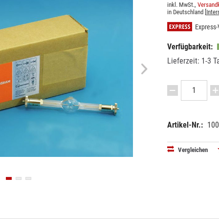
inkl. MwSt.,
Versandk
in Deutschland [
Inter
Express-
Verfügbarkeit:
Lieferzeit: 1-3 T
Artikel-Nr.:
100
EAN:
MPN:
40083212
OSHTI 12
Vergleichen