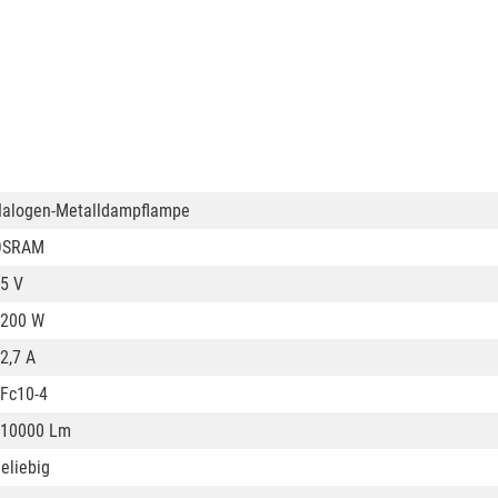
alogen-Metalldampflampe
OSRAM
5 V
200 W
2,7 A
Fc10-4
10000 Lm
eliebig