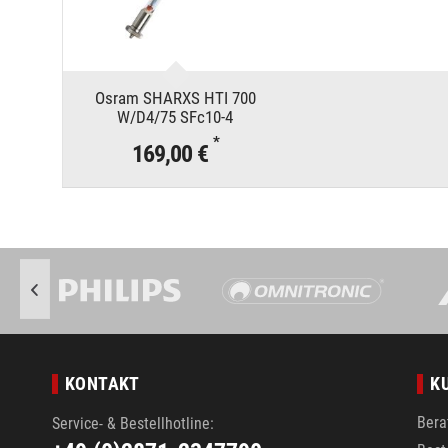
Osram SHARXS HTI 700
W/D4/75 SFc10-4
*
169,00 €
KONTAKT
K
Bera
Service- & Bestellhotline: