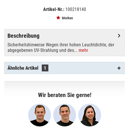
Artikel-Nr.:
100218140
EAN:
MPN:
4008321285218
OSHTI 700W/D4/60
Merken
Beschreibung
Sicherheitshinweise Wegen ihrer hohen Leuchtdichte, der
abgegebenen UV-Strahlung und des...
mehr
Ähnliche Artikel
1
Wir beraten Sie gerne!