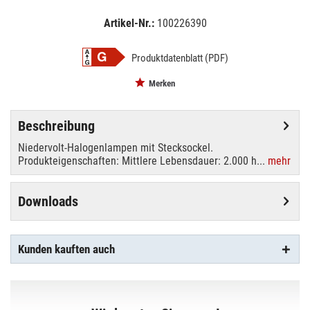
Artikel-Nr.:
100226390
EAN:
MPN:
4058075094192
094192
Produktdatenblatt (PDF)
Merken
Beschreibung
Niedervolt-Halogenlampen mit Stecksockel.
Produkteigenschaften: Mittlere Lebensdauer: 2.000 h...
mehr
Downloads
Kunden kauften auch