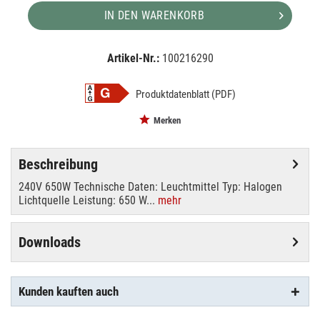
IN DEN WARENKORB
Artikel-Nr.:
100216290
EAN:
MPN:
4008321638076
80751O
Produktdatenblatt (PDF)
Merken
Beschreibung
240V 650W Technische Daten: Leuchtmittel Typ: Halogen
Lichtquelle Leistung: 650 W...
mehr
Downloads
Kunden kauften auch