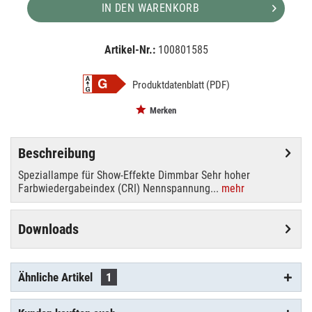
IN DEN WARENKORB
Artikel-Nr.:
100801585
EAN:
MPN:
4026397142006
88286105
Produktdatenblatt (PDF)
Merken
Beschreibung
Speziallampe für Show-Effekte Dimmbar Sehr hoher
Farbwiedergabeindex (CRI) Nennspannung...
mehr
Downloads
Ähnliche Artikel
1