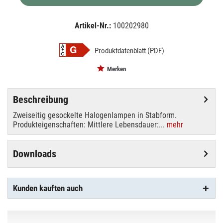
Artikel-Nr.:
100202980
EAN:
MPN:
4008321928092
64695eco
Produktdatenblatt (PDF)
Merken
Beschreibung
Zweiseitig gesockelte Halogenlampen in Stabform.
Produkteigenschaften: Mittlere Lebensdauer:...
mehr
Downloads
Kunden kauften auch