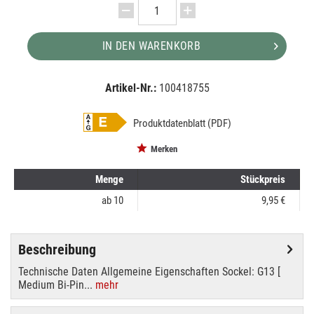
IN DEN WARENKORB
Artikel-Nr.:
100418755
EAN:
MPN:
8718696697511
6697511
Produktdatenblatt (PDF)
Merken
Menge
Stückpreis
ab
10
9,95 €
Beschreibung
Technische Daten Allgemeine Eigenschaften Sockel: G13 [
Medium Bi-Pin...
mehr