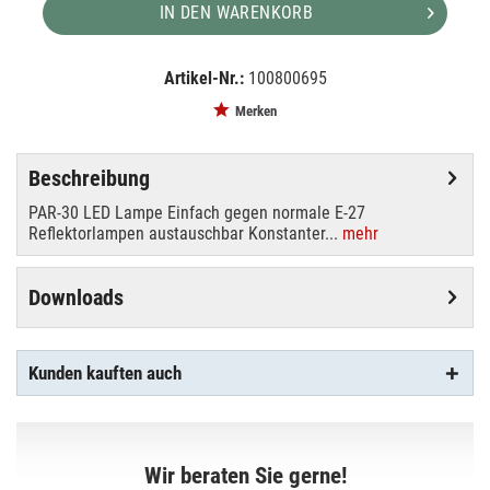
IN DEN WARENKORB
Artikel-Nr.:
100800695
EAN:
MPN:
4026397139204
88040509
Merken
Beschreibung
PAR-30 LED Lampe Einfach gegen normale E-27
Reflektorlampen austauschbar Konstanter...
mehr
Downloads
Kunden kauften auch
Wir beraten Sie gerne!