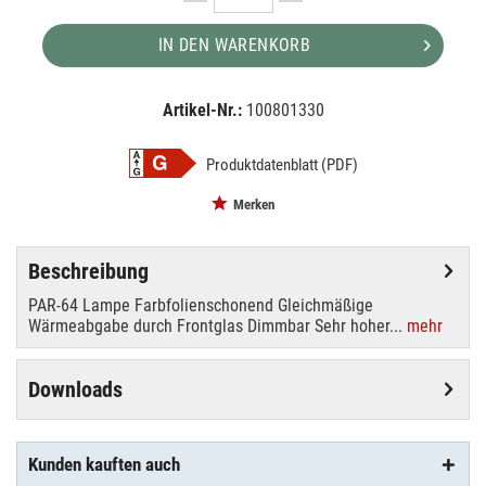
IN DEN WARENKORB
Artikel-Nr.:
100801330
EAN:
MPN:
4026397156768
88145105
Produktdatenblatt (PDF)
Merken
Beschreibung
PAR-64 Lampe Farbfolienschonend Gleichmäßige
Wärmeabgabe durch Frontglas Dimmbar Sehr hoher...
mehr
Downloads
Kunden kauften auch