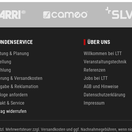
UNDENSERVICE
ÜBER UNS
tung & Planung
Willkommen bei LTT
ellung
Veranstaltungstechnik
hlung
Referenzen
erung & Versandkosten
Jobs bei LTT
gabe & Reklamation
AGB und Hinweise
loge anfordern
Datenschutzerklärung
akt & Service
Impressum
rag widerrufen
etzl. Mehrwertsteuer zzgl.
Versandkosten
und ggf. Nachnahmegebühren, wenn nic