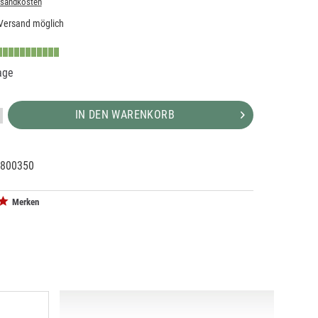
rsandkosten
Versand möglich
age
IN DEN WARENKORB
800350
06541
0
Merken