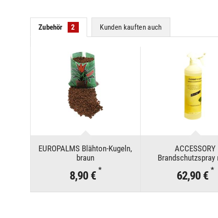
Zubehör
2
Kunden kauften auch
EUROPALMS Blähton-Kugeln,
ACCESSORY
braun
Brandschutzspray
DIN4102/B1, 1
*
*
8,90 €
62,90 €