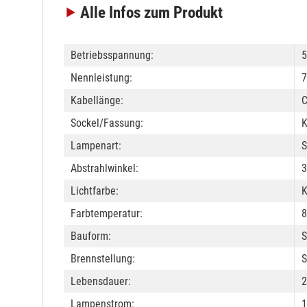
Alle Infos
zum Produkt
Betriebsspannung:
5
Nennleistung:
7
Kabellänge:
C
Sockel/Fassung:
K
Lampenart:
S
Abstrahlwinkel:
3
Lichtfarbe:
K
Farbtemperatur:
Bauform:
S
Brennstellung:
S
Lebensdauer:
2
Lampenstrom:
1