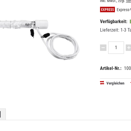
inkl. MwSt., zzgl.
Ve
Express-
Verfügbarkeit:
Lieferzeit: 1-3 T
Artikel-Nr.:
100
EAN:
MPN:
40263971
8501030
Vergleichen