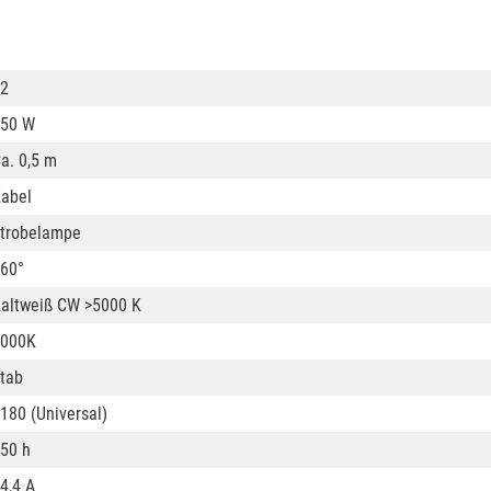
2
50 W
a. 0,5 m
abel
trobelampe
60°
altweiß CW >5000 K
8000K
tab
180 (Universal)
50 h
4,4 A