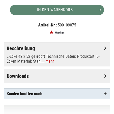
IN DEN WARENKORB
Artikel-Nr.:
500109075
EAN:
MPN:
4049521009563
4053
Merken
Beschreibung
L-Ecke 42 x 52 gekröpft Technische Daten: Produktart: L-
Ecken Material: Stahl...
mehr
Downloads
Kunden kauften auch