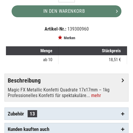
IN DEN WARENKORB
Artikel-Nr.:
139300960
EAN:
MPN:
8718627660805
CON11SL
Merken
Menge
Stückpreis
ab
10
18,51 €
Beschreibung
Magic FX Metallic Konfetti Quadrate 17x17mm – 1kg
Professionelles Konfetti für spektakuläre...
mehr
Zubehör
13
Kunden kauften auch