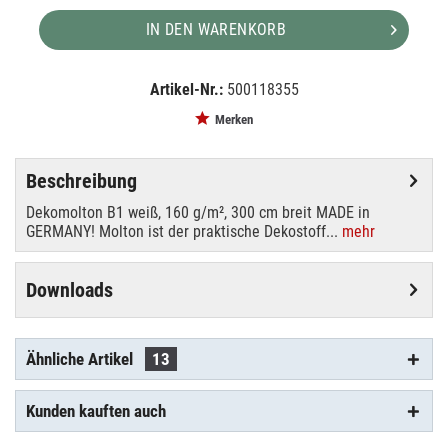
IN DEN WARENKORB
Artikel-Nr.:
500118355
EAN:
MPN:
4049521211409
0151WH
Merken
Beschreibung
Dekomolton B1 weiß, 160 g/m², 300 cm breit MADE in
GERMANY! Molton ist der praktische Dekostoff...
mehr
Downloads
Ähnliche Artikel
13
Kunden kauften auch