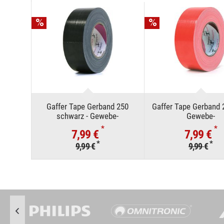
Gaffer Tape Gerband 250
Gaffer Tape Gerband 2
schwarz - Gewebe-
Gewebe-
Klebeband/Panzertape
Klebeband/Panzer
*
*
7,99 €
7,99 €
*
*
9,99 €
9,99 €