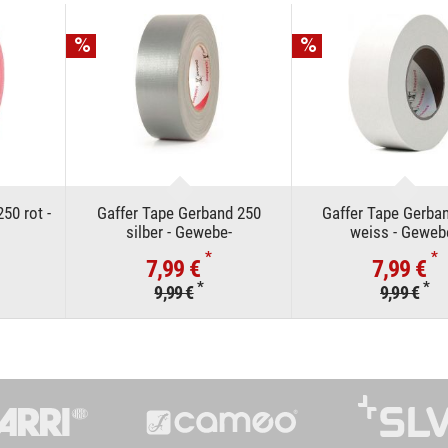
50 rot -
Gaffer Tape Gerband 250
Gaffer Tape Gerba
silber - Gewebe-
weiss - Geweb
tape
Klebeband/Panzertape
Klebeband/Panze
*
*
7,99 €
7,99 €
*
*
9,99 €
9,99 €