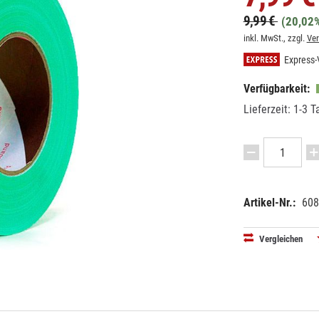
9,99 €
(20,02%
inkl. MwSt., zzgl.
Ve
Express-
Verfügbarkeit:
Lieferzeit: 1-3 T
Artikel-Nr.:
608
EAN:
MPN:
42505958
GA170GU
Vergleichen