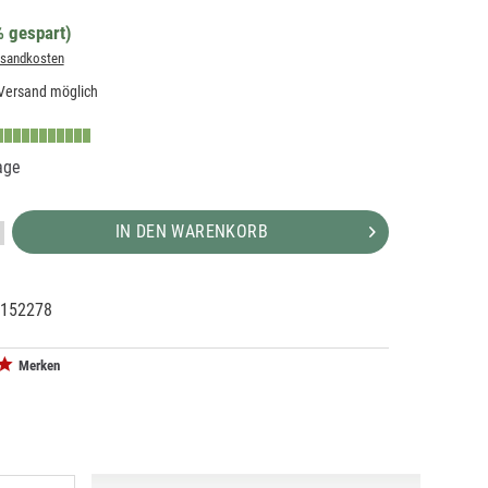
 gespart)
rsandkosten
Versand möglich
age
IN DEN WARENKORB
152278
18931
Merken