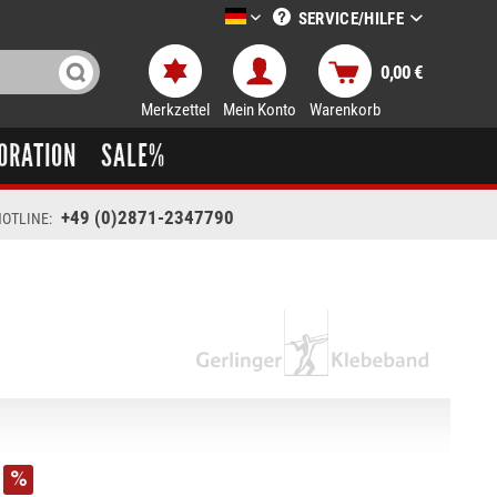
SERVICE/HILFE
LTT-Versand deutsch
0,00 €
Merkzettel
Mein Konto
Warenkorb
ORATION
SALE%
+49 (0)2871-2347790
OTLINE: