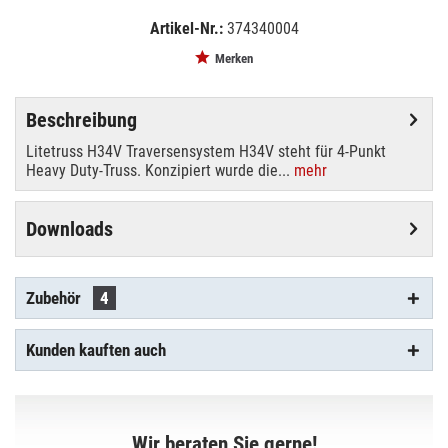
Artikel-Nr.:
374340004
EAN:
MPN:
4250595811901
374340004
Merken
Beschreibung
Litetruss H34V Traversensystem H34V steht für 4-Punkt
Heavy Duty-Truss. Konzipiert wurde die...
mehr
Downloads
Zubehör
4
Kunden kauften auch
Wir beraten Sie gerne!