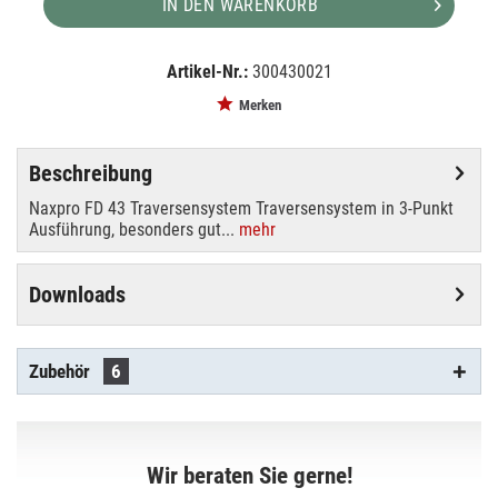
IN DEN WARENKORB
Artikel-Nr.:
300430021
EAN:
MPN:
4250595802565
FD43-C21
Merken
Beschreibung
Naxpro FD 43 Traversensystem Traversensystem in 3-Punkt
Ausführung, besonders gut...
mehr
Downloads
Zubehör
6
Wir beraten Sie gerne!