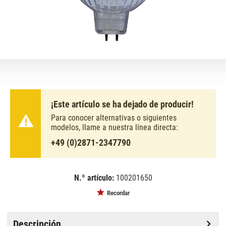
¡Este artículo se ha dejado de producir!
Para conocer alternativas o siguientes
modelos, llame a nuestra línea directa:
+49 (0)2871-2347790
N.º artículo:
100201650
EAN:
MPN:
4050300428673
468860vwfl
Recordar
Descripción