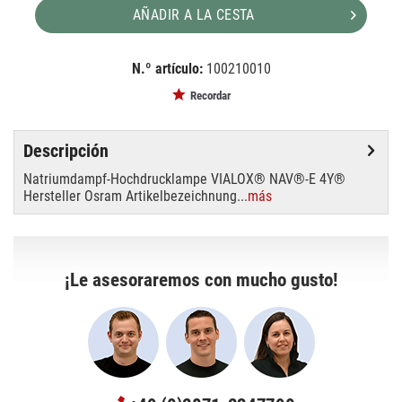
AÑADIR A LA CESTA
N.º artículo:
100210010
EAN:
MPN:
4050300577555
577555
Recordar
Descripción
Natriumdampf-Hochdrucklampe VIALOX® NAV®-E 4Y®
Hersteller Osram Artikelbezeichnung...
más
¡Le asesoraremos con mucho gusto!