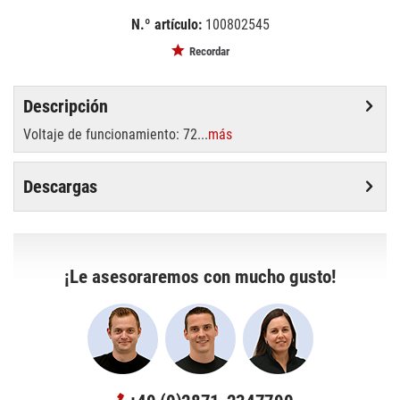
N.º artículo:
100802545
EAN:
MPN:
4026397178357
89104005
Recordar
Descripción
Voltaje de funcionamiento: 72...
más
Descargas
¡Le asesoraremos con mucho gusto!