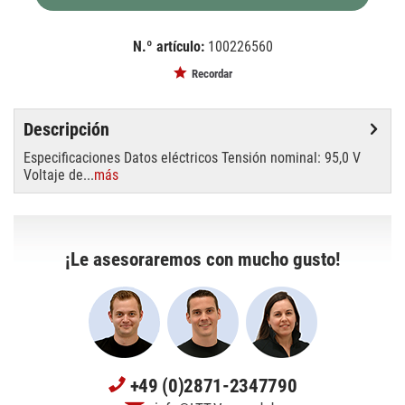
N.º artículo:
100226560
EAN:
MPN:
4052899984134
OSHMID575
Recordar
Descripción
Especificaciones Datos eléctricos Tensión nominal: 95,0 V
Voltaje de...
más
¡Le asesoraremos con mucho gusto!
+49 (0)2871-2347790