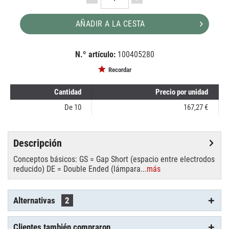
AÑADIR A LA CESTA
N.º artículo:
100405280
EAN:
MPN:
8718291228066
89106115
Recordar
Cantidad
Precio por unidad
De
10
167,27 €
Descripción
Conceptos básicos: GS = Gap Short (espacio entre electrodos
reducido) DE = Double Ended (lámpara...
más
Alternativas
2
Clientes también compraron