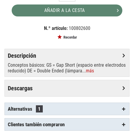
AÑADIR A LA CESTA
N.º artículo:
100802600
EAN:
MPN:
4026397136548
89301005
Recordar
Descripción
Conceptos básicos: GS = Gap Short (espacio entre electrodos
reducido) DE = Double Ended (lámpara...
más
Descargas
Alternativas
1
Clientes también compraron