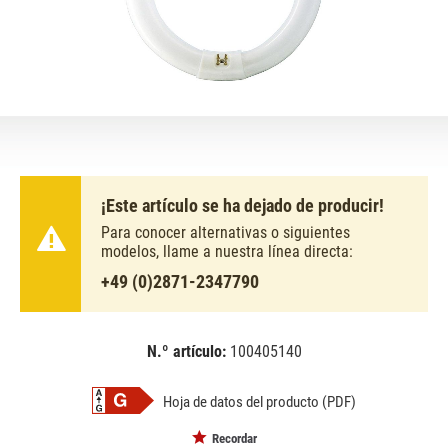
¡Este artículo se ha dejado de producir!
Para conocer alternativas o siguientes
modelos, llame a nuestra línea directa:
+49 (0)2871-2347790
N.º artículo:
100405140
EAN:
MPN:
8711500284761
284761
Hoja de datos del producto (PDF)
Recordar