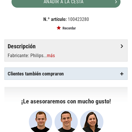
AÑADIR A LA CESTA
N.º artículo:
100423280
EAN:
MPN:
8711500628787
628787
Recordar
Descripción
Fabricante: Philips...
más
Clientes también compraron
¡Le asesoraremos con mucho gusto!