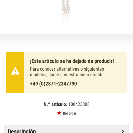
¡Este artículo se ha dejado de producir!
Para conocer alternativas o siguientes
modelos, llame a nuestra línea directa:
+49 (0)2871-2347790
N.º artículo:
100423300
EAN:
MPN:
8711500888297
888297
Recordar
Descripción