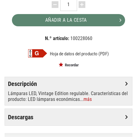
AÑADIR A LA CESTA
N.º artículo:
100228060
EAN:
MPN:
4058075269729
4058075269729
Hoja de datos del producto (PDF)
Recordar
Descripción
Lámparas LED, Vintage Edition regulable. Características del
producto: LED lámparas económicas...
más
Descargas