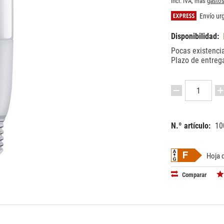
incl. IVA, más
gastos
Envío urg
Disponibilidad:
Pocas existencia
Plazo de entrega
N.º artículo:
10
EAN:
MPN:
87186968
814512
Hoja 
Comparar