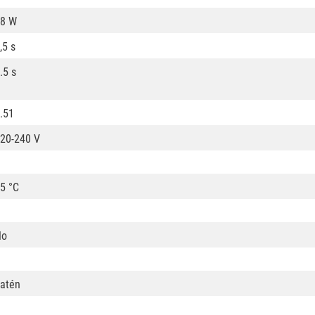
8 W
,5 s
.5 s
.51
20-240 V
5 °C
No
atén