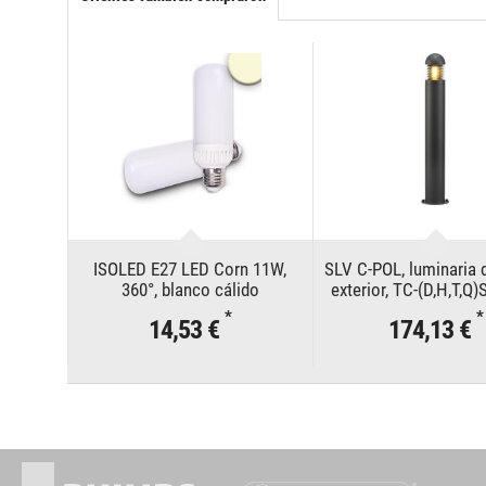
ISOLED E27 LED Corn 11W,
SLV C-POL, luminaria 
360°, blanco cálido
exterior, TC-(D,H,T,Q)S
antracita, 24 W com
*
*
14,53 €
174,13 €