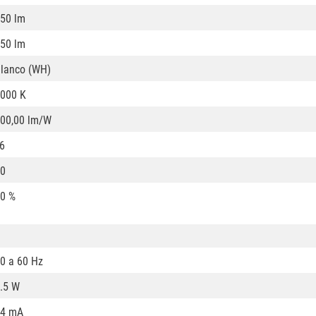
50 lm
50 lm
lanco (WH)
000 K
00,00 lm/W
6
0
0 %
0 a 60 Hz
.5 W
84 mA