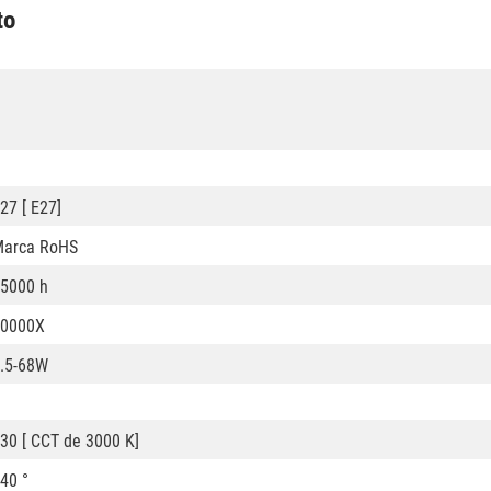
to
27 [ E27]
arca RoHS
5000 h
50000X
.5-68W
30 [ CCT de 3000 K]
40 °