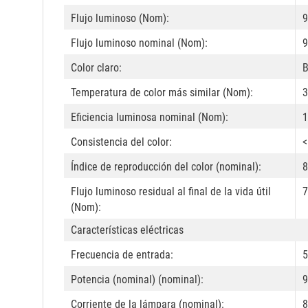
Flujo luminoso (Nom):
9
Flujo luminoso nominal (Nom):
9
Color claro:
B
Temperatura de color más similar (Nom):
3
Eficiencia luminosa nominal (Nom):
1
Consistencia del color:
<
Índice de reproducción del color (nominal):
8
Flujo luminoso residual al final de la vida útil
7
(Nom):
Características eléctricas
Frecuencia de entrada:
5
Potencia (nominal) (nominal):
9
Corriente de la lámpara (nominal):