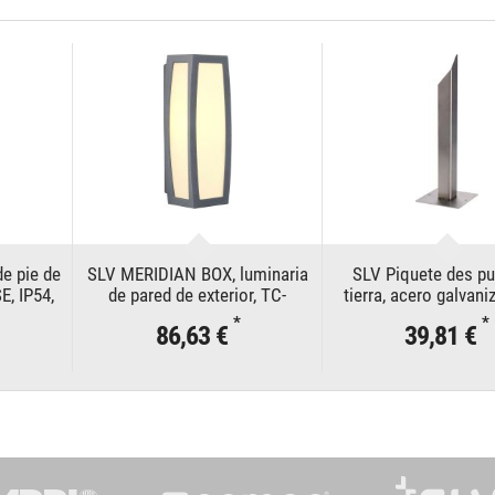
de pie de
SLV MERIDIAN BOX, luminaria
SLV Piquete des pu
E, IP54,
de pared de exterior, TC-
tierra, acero galvani
o máximo
(D,H,T,Q)SE, IP54, antracita, 20
cm
*
*
86,63 €
39,81 €
W como máximo