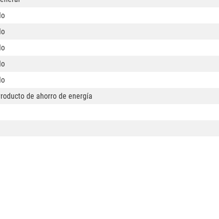
No
No
No
No
No
roducto de ahorro de energía