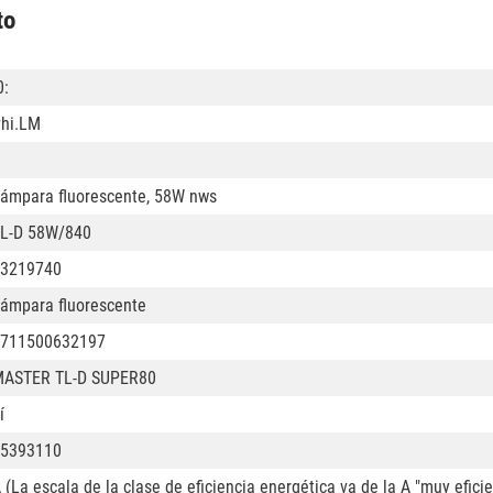
to
0:
hi.LM
ámpara fluorescente, 58W nws
L-D 58W/840
3219740
ámpara fluorescente
711500632197
ASTER TL-D SUPER80
í
5393110
 (La escala de la clase de eficiencia energética va de la A "muy efici