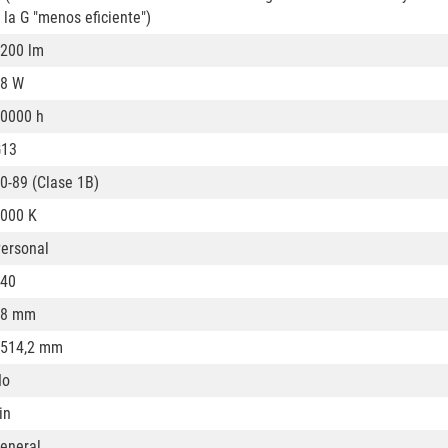
 la G "menos eficiente")
200 lm
8 W
0000 h
G13
0-89 (Clase 1B)
000 K
ersonal
40
28 mm
514,2 mm
No
in
eneral