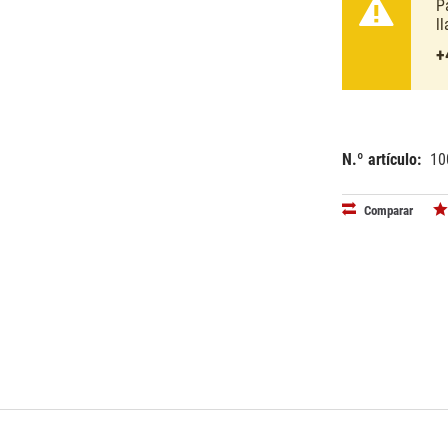
P
l
+
N.º artículo:
10
EAN:
MPN:
87115006
632197
Comparar