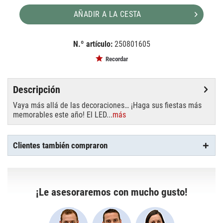
AÑADIR A LA CESTA
N.º artículo:
250801605
EAN:
MPN:
819730012463
1211500011
Recordar
Descripción
Vaya más allá de las decoraciones… ¡Haga sus fiestas más
memorables este año! El LED...
más
Clientes también compraron
¡Le asesoraremos con mucho gusto!