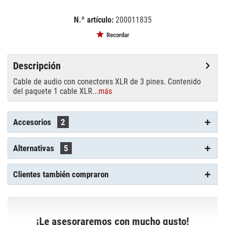
N.º artículo:
200011835
EAN:
MPN:
4026397338164
3022052R
Recordar
Descripción
Cable de audio con conectores XLR de 3 pines. Contenido
del paquete 1 cable XLR...
más
Accesorios
2
Alternativas
5
Clientes también compraron
¡Le asesoraremos con mucho gusto!