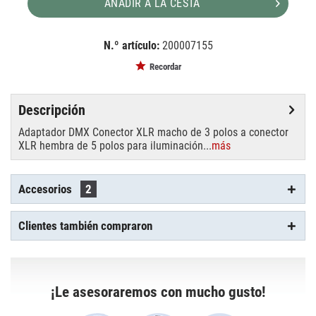
AÑADIR A LA CESTA
N.º artículo:
200007155
EAN:
MPN:
4026397184747
30226575
Recordar
Descripción
Adaptador DMX Conector XLR macho de 3 polos a conector
XLR hembra de 5 polos para iluminación...
más
Accesorios
2
Clientes también compraron
¡Le asesoraremos con mucho gusto!